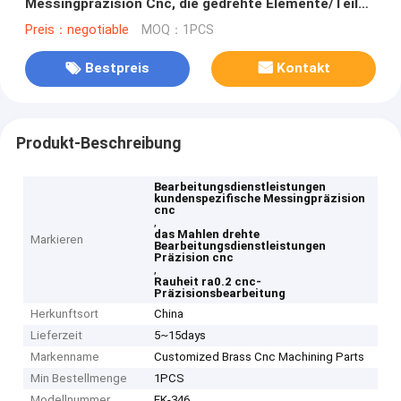
Messingpräzision Cnc, die gedrehte Elemente/Teile
mahlen
Preis：negotiable
MOQ：1PCS
Bestpreis
Kontakt
Produkt-Beschreibung
Bearbeitungsdienstleistungen
kundenspezifische Messingpräzision
cnc
,
das Mahlen drehte
Markieren
Bearbeitungsdienstleistungen
Präzision cnc
,
Rauheit ra0.2 cnc-
Präzisionsbearbeitung
Herkunftsort
China
Lieferzeit
5~15days
Markenname
Customized Brass Cnc Machining Parts
Min Bestellmenge
1PCS
Modellnummer
FK-346