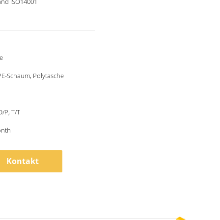
and ISO14001
e
PE-Schaum, Polytasche
D/P, T/T
onth
Kontakt