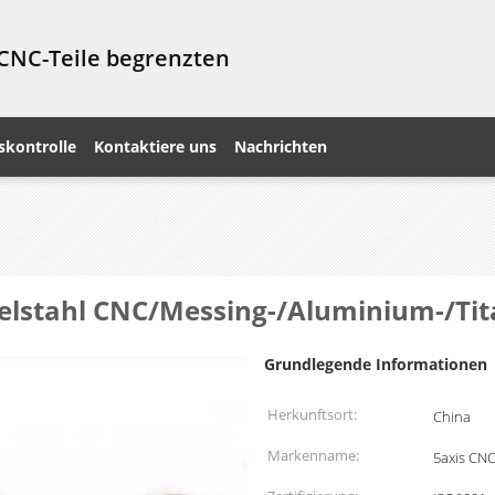
 CNC-Teile begrenzten
skontrolle
Kontaktiere uns
Nachrichten
elstahl CNC/Messing-/Aluminium-/Tit
Grundlegende Informationen
Herkunftsort:
China
Markenname:
5axis CN