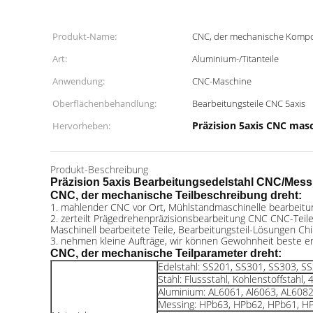
Produkt-Name:
CNC, der mechanische Kompo
Art:
Aluminium-/Titanteile
Anwendung:
CNC-Maschine
Oberflächenbehandlung:
Bearbeitungsteile CNC 5axis
Präzision 5axis CNC masc
Hervorheben:
Produkt-Beschreibung
Präzision 5axis Bearbeitungsedelstahl CNC/Mess
CNC, der mechanische Teil
beschreibung
dreht
:
1. mahlender CNC vor Ort, Mühlstandmaschinelle bearbeitu
2. zerteilt Prägedrehenpräzisionsbearbeitung CNC CNC-Teil
Maschinell bearbeitete Teile, Bearbeitungsteil-Lösungen Chi
3. nehmen kleine Aufträge, wir können Gewohnheit beste er
CNC, der mechanische Teil
parameter
dreht
:
Edelstahl: SS201, SS301, SS303, S
Stahl: Flussstahl, Kohlenstoffstahl
Aluminium: AL6061, Al6063, AL6082
Messing: HPb63, HPb62, HPb61, HP