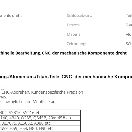
nente dreht
Schlüsselwort:
Tei
Prozess:
5-a
Material:
Alu
Zeichnung:
SCH
hinelle Bearbeitung
CNC
der mechanische Komponente dreht
,
,
ing-/Aluminium-/Titan-Teile, CNC, der mechanische Kompo
ng.
e CNC-Abdrehen. Kundenspezifische Präzision
nas.
schwingliche cnc-Mühlteile an.
S304, SS316, SS416 etc.
, 4140, 4340, Q235, Q345B, 20#, 45# etc.
, AL7075, AL5052, A380 etc.
b59, H59, H68, H80, H90 etc.