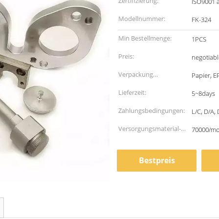
Zertifizierung:
ISO9001 
Modellnummer:
FK-324
Min Bestellmenge:
1PCS
Preis:
negotiabl
Verpackung
Papier, E
Informationen:
Lieferzeit:
5~8days
Zahlungsbedingungen:
L/C, D/A, 
Versorgungsmaterial-
70000/m
Fähigkeit:
Bestpreis