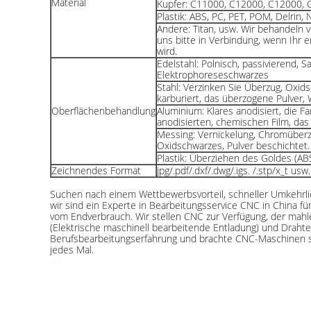
Material
Kupfer: C11000, C12000, C12000, 
Plastik: ABS, PC, PET, POM, Delrin, Ny
Andere: Titan, usw. Wir behandeln vi
uns bitte in Verbindung, wenn Ihr er
wird.
Edelstahl: Polnisch, passivierend, 
Elektrophoreseschwarzes
Stahl: Verzinken Sie Überzug, Oxid
karburiert, das überzogene Pulver
Oberflächenbehandlung
Aluminium: Klares anodisiert, die Fa
anodisierten, chemischen Film, das
Messing: Vernickelung, Chromüberz
Oxidschwarzes, Pulver beschichtet.
Plastik: Überziehen des Goldes (ABS)
Zeichnendes Format
jpg/.pdf/.dxf/.dwg/.igs. /.stp/x_t usw.
Suchen nach einem Wettbewerbsvorteil, schneller Umkehrlie
wir sind ein Experte in Bearbeitungsservice CNC in China f
vom Endverbrauch. Wir stellen CNC zur Verfügung, der mah
(Elektrische maschinell bearbeitende Entladung) und Draht
Berufsbearbeitungserfahrung und brachte CNC-Maschinen sic
jedes Mal.