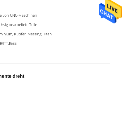
le von CNC-Maschinen
chsig bearbeitete Teile
minium, Kupfer, Messing, Titan
RITT;IGES
nente dreht