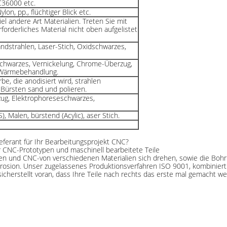
C36000 etc.
lon, pp., flüchtiger Blick etc.
el andere Art Materialien. Treten Sie mit
forderliches Material nicht oben aufgelistet
Sandstrahlen, Laser-Stich, Oxidschwarzes,
schwarzes, Vernickelung, Chrome-Überzug,
, Wärmebehandlung.
rbe, die anodisiert wird, strahlen
 Bürsten sand und polieren.
ug, Elektrophoreseschwarzes,
, Malen, bürstend (Acylic), aser Stich.
ferant für Ihr Bearbeitungsprojekt CNC?
ür CNC-Prototypen und maschinell bearbeitete Teile
len und CNC-von verschiedenen Materialien sich drehen, sowie die Boh
erosion. Unser zugelassenes Produktionsverfahren ISO 9001, kombiniert
herstellt voran, dass Ihre Teile nach rechts das erste mal gemacht we