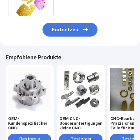
Fortsetzen
Empfohlene Produkte
OEM-
OEM CNC-
CNC-Bearbeit
Kundenspezifischer
Sonderanfertigungen,
Präzisionsma
CNC-
kleine CNC-
Teile für Kund
Bearbeitungsservice
Bearbeitung, Stahl,
angefertigt Ku
für Automobilteile
Aluminium, Fräsen
Titan Edelsta
Bestpreis
Bestpreis
Bestprei