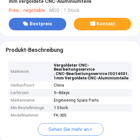
mm vergoldete CNC-Aluminiumteile
Preis：negotiable
MOQ：1 Stück
Bestpreis
Kontakt
Produkt-Beschreibung
Vergoldeter CNC-
Bearbeitungsservice
Markieren
,
,
CNC-Bearbeitungsservice ISO14001
1mm Vergoldete CNC-Aluminiumteile
Herkunftsort
China
Lieferzeit
5~8days
Markenname
Engineering Spare Parts
Min Bestellmenge
1 Stück
Modellnummer
FK-305
Sehen Sie mehr an