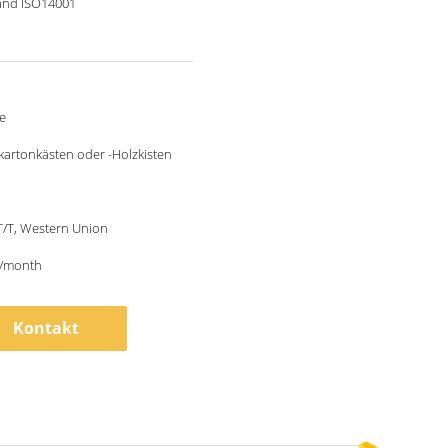
and ISO14001
e
artonkästen oder -Holzkisten
 T/T, Western Union
/month
Kontakt