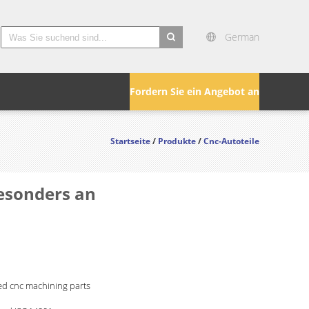
German
search
Fordern Sie ein Angebot an
Startseite
/
Produkte
/
Cnc-Autoteile
besonders an
ed cnc machining parts