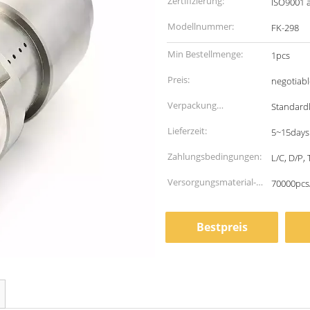
Zertifizierung:
ISO9001 
Modellnummer:
FK-298
Min Bestellmenge:
1pcs
Preis:
negotiabl
Verpackung
Standardk
Informationen:
Lieferzeit:
5~15days
Zahlungsbedingungen:
L/C, D/P,
Versorgungsmaterial-
70000pcs
Fähigkeit:
Bestpreis