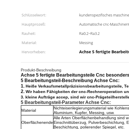
Schlüsselwort:
kundenspezifisches maschine
Hauptprozeß:
Automatische cnc-Maschinent
Rauheit:
Ra0.2~Ra3.2
Material:
Messing
Achse 5 fertigte Bearbei
Hervorheben:
Produkt-Beschreibung
Achse 5 fertigte Bearbeitungsteile Cnc besonder
5 Bearbeitungsteil-
Beschreibung
Achse Cnc
:
1.
Heiße Verkaufsmetallpräzisionsbearbeitungsteile, Tei
2.
Wir haben Fähigkeiten der cnc-Rechneroperation un
3. kleine Aufträge accep, sind wir cnc-Prägeteilherstelle
5 Bearbeitungsteil-
Parameter
Achse Cnc
:
Nichteisenlegierungsmaterial wie Kohlensto
Material
Aluminium, Kupfer, Messing, usw.
Alle Arten Oberflächenbehandlung sind 
Oberflächenende
Einschnittüberzug, Pulverbeschichtung, 
Beschichtung, polierender Spiegel, etc.