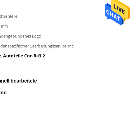
chsenteile
01mm
ndengebundenes Logo
denspezifischer Bearbeitungsservice cnc
e
Autoteile Cnc-Ra3.2
,
nell bearbeitete
cnc.