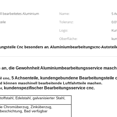
ll bearbeitetes Aluminium
Name:
5 A
eile
Toleranz:
0.
Logo:
Ku
Oberfläche:
kun
tungsteile Cnc besonders an
Aluminiumbearbeitungscnc-Autoteil
,
s an, die Gewohnheit Aluminiumbearbeitungsservice maschi
5 Achsenteile, kundengebundene Bearbeitungsteile 
l cnc,
d können maschinell bearbeitende Luftfahrtteile machen.
kundenspezifischer Bearbeitungsservice cnc.
r,
ffstahl, Edelstahl, galvanisierter Stahl,
wie Chromüberzug, Zinküberzug,
Ebeschichtung, Bad verfügbar