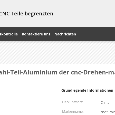
 CNC-Teile begrenzten
skontrolle
Kontaktiere uns
Nachrichten
tahl-Teil-Aluminium der cnc-Drehen-m
Grundlegende Informationen
Herkunftsort:
China
Markenname:
cnc turni