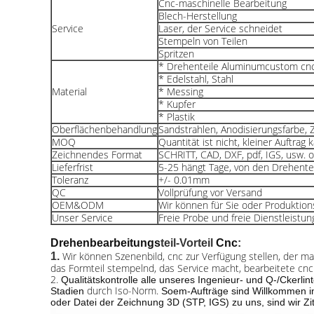
Cnc-maschinelle Bearbeitung
Blech-Herstellung
Service
Laser, der Service schneidet
Stempeln von Teilen
Spritzen
* Drehenteile Aluminumcustom cn
* Edelstahl, Stahl
Material
* Messing
* Kupfer
* Plastik
Oberflächenbehandlung
Sandstrahlen, Anodisierungsfarbe, 
MOQ
Quantität ist nicht, kleiner Auftra
Zeichnendes Format
SCHRITT, CAD, DXF, pdf, IGS, usw. 
Lieferfrist
5-25 hängt Tage, von den Drehente
Toleranz
+/- 0.01mm
QC
Vollprüfung vor Versand
OEM&ODM
Wir können für Sie oder Produktio
Unser Service
Freie Probe und freie Dienstleistu
Drehenbearbeitungs
teil-
Vorteil
Cnc
:
Wir können Szenenbild,
cnc
zur Verfügung stellen, der
ma
1.
das Formteil stempelnd, das Service macht,
bearbeitete cnc
2.
Qualitätskontrolle alle unseres Ingenieur- und Q-/Ckerlin
durch Iso-Norm.
Stadien
Soem-Aufträge sind Willkommen in
oder
Datei
der Zeichnung
3D (STP, IGS)
zu uns, sind wir Z