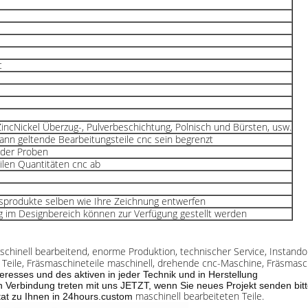
c
ZincNickel Überzug-, Pulverbeschichtung, Polnisch und Bürsten, usw.
g kann geltende Bearbeitungsteile cnc sein begrenzt
oder Proben
ilen Quantitäten cnc ab
nsprodukte selben wie Ihre Zeichnung entwerfen
ng im Designbereich können zur Verfügung gestellt werden
schinell bearbeitend,
enorme Produktion, technischer Service, Instando
 Teile, Fräsmaschineteile maschinell, drehende cnc-Maschine, Fräsmasc
teresses und des aktiven in jeder Technik und in Herstellung
 Verbindung treten mit uns JETZT, wenn Sie neues Projekt senden bit
maschinell bearbeiteten Teile.
itat zu Ihnen in 24hours.custom