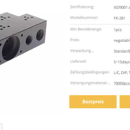
Zertifizierung:
ISO9001 
Modellnummer:
FK-281
Min Bestellmenge:
1pcs
Preis:
negotiabl
Verpackung
Standardk
Informationen:
Lieferzeit:
5~15days
Zahlungsbedingungen:
L/C, D/P,
Versorgungsmaterial-
70000pcs
Fähigkeit:
Bestpreis