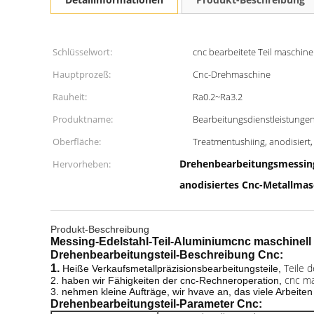
Schlüsselwort:
cnc bearbeitete Teil maschinel
Hauptprozeß:
Cnc-Drehmaschine
Rauheit:
Ra0.2~Ra3.2
Produktname:
Bearbeitungsdienstleistunge
Oberfläche:
Treatmentushiing, anodisiert,
Drehenbearbeitungsmessing
Hervorheben:
anodisiertes Cnc-Metallmasc
Produkt-Beschreibung
Messing-Edelstahl-Teil-Aluminiumcnc maschinell 
Drehenbearbeitungsteil-
Beschreibung
Cnc
:
Teile d
1.
Heiße Verkaufsmetallpräzisionsbearbeitungsteile,
cnc mas
2. haben wir Fähigkeiten der cnc-Rechneroperation,
3. nehmen kleine Aufträge, wir hvave an, das viele Arbeiten
Drehenbearbeitungs
teil-
Parameter
Cnc
: