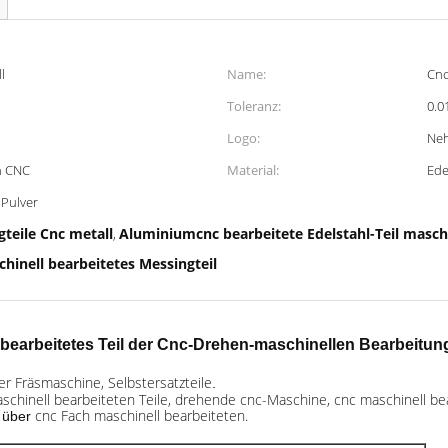
l
Name:
Cnc
Toleranz:
0.
Logo:
Neh
n CNC
Material:
Ede
 Pulver
teile Cnc metall
Aluminiumcnc bearbeitete Edelstahl-Teil masch
,
hinell bearbeitetes Messingteil
bearbeitetes Teil der Cnc-Drehen-maschinellen Bearbeitung
er Fräsmaschine, Selbstersatzteile
.
chinell bearbeiteten Teile, drehende cnc-Maschine, cnc maschinell be
cnc Fach maschinell bearbeiteten.
 über