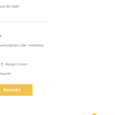
and ISO14001
e
artonkästen oder -Holzkisten
 T/T, Western Union
/month
Kontakt