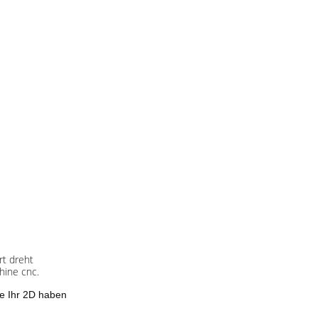
rt
dreht
hine cnc.
te Ihr 2D haben