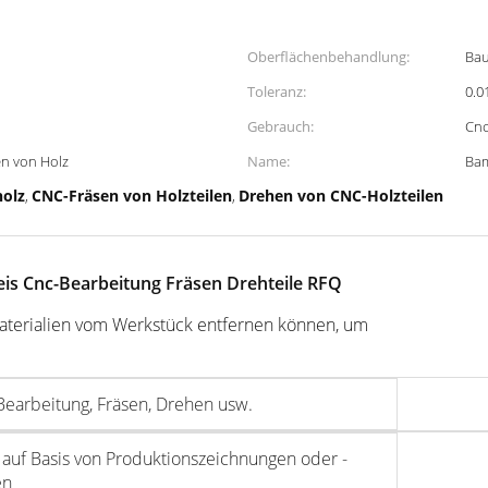
Oberflächenbehandlung:
Bau
Toleranz:
0.0
Gebrauch:
Cnc
n von Holz
Name:
Bam
holz
CNC-Fräsen von Holzteilen
Drehen von CNC-Holzteilen
,
,
eis Cnc-Bearbeitung Fräsen Drehteile RFQ
Materialien vom Werkstück entfernen können, um
earbeitung, Fräsen, Drehen usw.
auf Basis von Produktionszeichnungen oder -
en