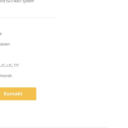
and ISO14001 system
e
kästen
L/C, L/C, T/T
/month
Kontakt