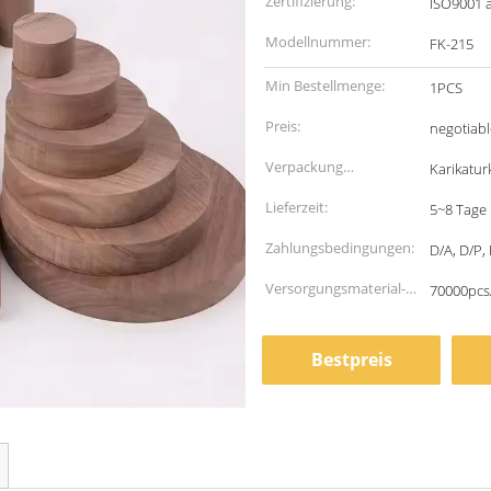
Zertifizierung:
ISO9001 
Modellnummer:
FK-215
Min Bestellmenge:
1PCS
Preis:
negotiabl
Verpackung
Karikatur
Informationen:
Lieferzeit:
5~8 Tage
Zahlungsbedingungen:
D/A, D/P, 
Versorgungsmaterial-
70000pcs
Fähigkeit:
Bestpreis