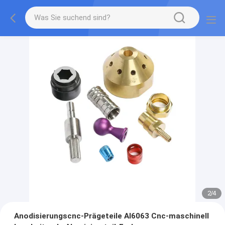
2
/
4
Anodisierungscnc-Prägeteile Al6063 Cnc-maschinell