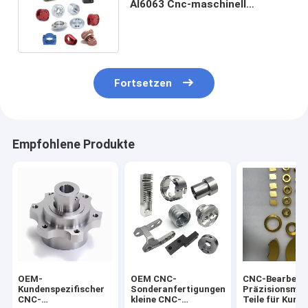
Al6063 Cnc-maschinell
bearbeitende Aluminiumteil-
Farbe
Fortsetzen
Empfohlene Produkte
OEM-
OEM CNC-
CNC-Bearbeit
Kundenspezifischer
Sonderanfertigungen,
Präzisionsma
CNC-
kleine CNC-
Teile für Kund