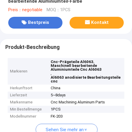
bearbeitende Aluminiumteil-Farbe
Preis：negotiable
MOQ：1PCS
Bestpreis
Kontakt
Produkt-Beschreibung
,
Cnc-Prägeteile Al6063
Maschinell bearbeitende
Aluminiumteile Cnc Al6063
Markieren
,
Al6063 anodisierte Bearbeitungsteile
cnc
Herkunftsort
China
Lieferzeit
5~8days
Markenname
Cnc Machining Aluminum Parts
Min Bestellmenge
1PCS
Modellnummer
FK-203
Sehen Sie mehr an