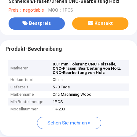
Schneiden/Fräsen/Drehen CNC-Bearbeitung Holz
Preis：negotiable
MOQ：1PCS
Bestpreis
Kontakt
Produkt-Beschreibung
,
0.01mm Toleranz CNC Holzteile
Markieren
,
,
CNC-Fräsen
Bearbeitung von Holz
CNC-Bearbeitung von Holz
Herkunftsort
China
Lieferzeit
5~8 Tage
Markenname
Cnc Machining Wood
Min Bestellmenge
1PCS
Modellnummer
FK-200
Sehen Sie mehr an