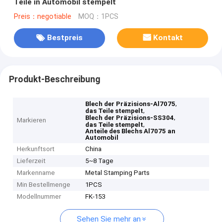
Teile in Automobil stempelt
Preis：negotiable
MOQ：1PCS
Bestpreis
Kontakt
Produkt-Beschreibung
,
Blech der Präzisions-Al7075
,
das Teile stempelt
,
Blech der Präzisions-SS304
Markieren
,
das Teile stempelt
Anteile des Blechs Al7075 an
Automobil
Herkunftsort
China
Lieferzeit
5~8 Tage
Markenname
Metal Stamping Parts
Min Bestellmenge
1PCS
Modellnummer
FK-153
Sehen Sie mehr an