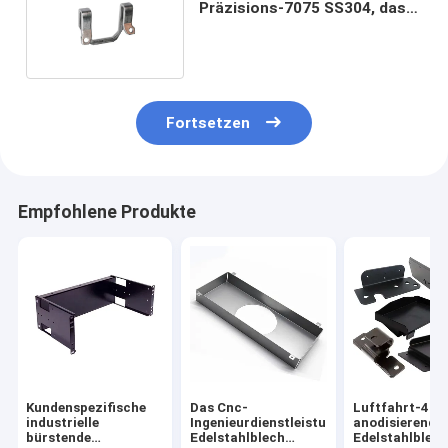
Präzisions-7075 SS304, das
Teile in Automobil stempelt
Fortsetzen
Empfohlene Produkte
Kundenspezifische
Das Cnc-
Luftfahrt-412
industrielle
Ingenieurdienstleistungen-
anodisierende
bürstende
Edelstahlblech
Edelstahlblech