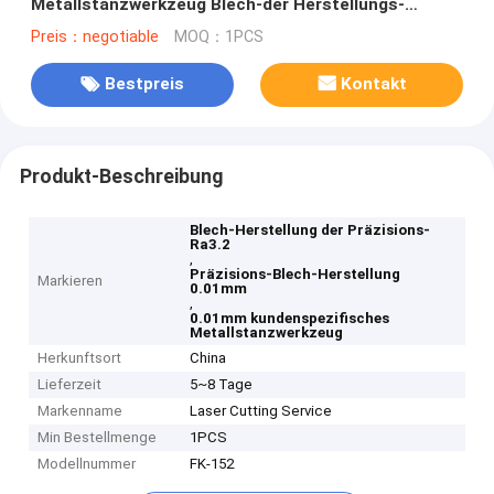
Metallstanzwerkzeug Blech-der Herstellungs-
0.01mm
Preis：negotiable
MOQ：1PCS
Bestpreis
Kontakt
Produkt-Beschreibung
Blech-Herstellung der Präzisions-
Ra3.2
,
Präzisions-Blech-Herstellung
Markieren
0.01mm
,
0.01mm kundenspezifisches
Metallstanzwerkzeug
Herkunftsort
China
Lieferzeit
5~8 Tage
Markenname
Laser Cutting Service
Min Bestellmenge
1PCS
Modellnummer
FK-152