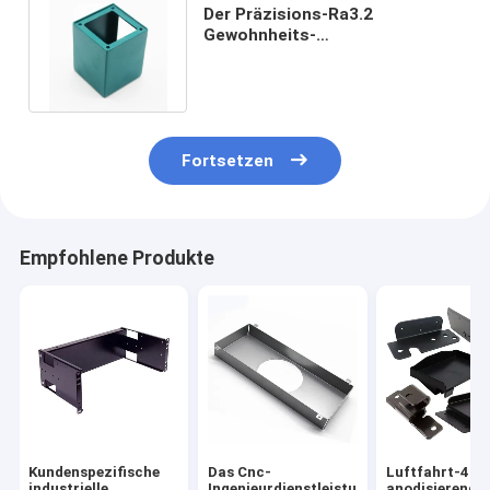
Der Präzisions-Ra3.2
Gewohnheits-
Metallstanzwerkzeug Blech-der
Herstellungs-0.01mm
Fortsetzen
Empfohlene Produkte
Kundenspezifische
Das Cnc-
Luftfahrt-412
industrielle
Ingenieurdienstleistungen-
anodisierende