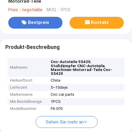
Motorrad-Teile
Preis：negotiable
MOQ：1PCS
Bestpreis
Kontakt
Produkt-Beschreibung
,
Cnc-Autoteile SS420
,
Stoßdämpfer CNC-Autoteile
Markieren
Maschinen-Motorrad-Teile Cnc-
SS420
Herkunftsort
China
Lieferzeit
5~15days
Markenname
Cnc car parts
Min Bestellmenge
1PCS
Modellnummer
FK-070
Sehen Sie mehr an