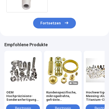
Fortsetzen
Empfohlene Produkte
OEM
Kundenspezifische,
Hochwertige
Hochpräzisions-
mikrogedrehte,
Messing-Alum
Sonderanfertigung
gefräste
Titanium-CNC
5-Achsen-CNC-
Präzisionsersatzteile
Drehfreideile
Bearbeitungsfräser
aus Messing und
Hochwertige
Bestpreis
Bestpreis
Bestprei