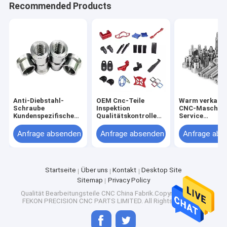
Recommended Products
Anti-Diebstahl-
OEM Cnc-Teile
Warm verkauf
Schraube
Inspektion
CNC-Maschine
Kundenspezifische
Qualitätskontrolle
Service
Aluminium-
Dienstleistungen
Kundenfertigu
Edelstahl-Senkkopf-
ODM Cnc
CNC-Bearbeit
Anfrage absenden
Anfrage absenden
Anfrage abs
Sicherheitsschraube
Hochmetall Fräsen
Auto Auto-
CD-Muster
Cnc Drehteile
Ersatzteile
Manipulationssichere
Schrauben
Startseite
Über uns
Kontakt
Desktop Site
Sitemap
Privacy Policy
Qualität
Bearbeitungsteile CNC
China Fabrik.Copyright © 2026
FEKON PRECISION CNC PARTS LIMITED. All Rights Reserved.